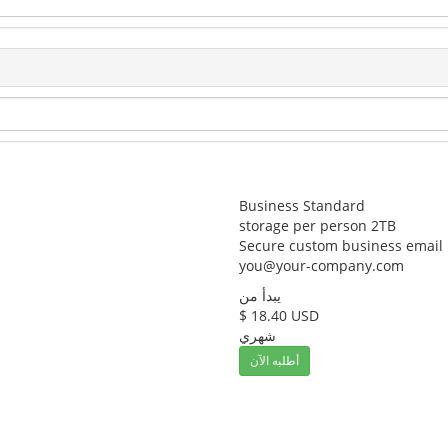
Business Standard
storage per person 2TB
Secure custom business email
you@your-company.com
يبدأ من
$ 18.40 USD
شهري
أطلبه الآن