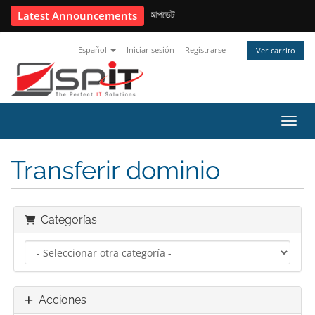
📢 USD কনভার্সন রেট আপডেট
Latest Announcements
Español
Iniciar sesión
Registrarse
Ver carrito
Activ
Transferir dominio
Categorías
Acciones